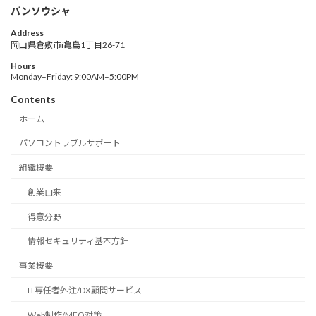
バンソウシャ
Address
岡山県倉敷市i亀島1丁目26-71
Hours
Monday–Friday: 9:00AM–5:00PM
Contents
ホーム
パソコントラブルサポート
組織概要
創業由来
得意分野
情報セキュリティ基本方針
事業概要
IT専任者外注/DX顧問サービス
Web制作/MEO対策